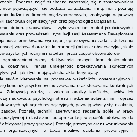
 czasie. Podczas zajęć słuchacze zapoznają się z zastosowaniem
lemów pojawiających się podczas zarządzania firmą, m.in. poznają
zania ludźmi w firmach międzynarodowych, zdobywają najnowszą
ki zachowań organizacyjnych oraz psychologii zarządzania.
emat doboru pracowników z wykorzystaniem metod jakościowych i
wywaniu oraz prowadzeniu symulacji sesji Assessment/ Deveploment
miejętności formułowania wymagań, opracowywania zadań adekwatnie
rwacji zachowań oraz ich interpretacji (arkusze obserwacyjne, skale
ków uzyskanych różnymi metodami przez zespół obserwatorów.
 ograniczeniami oceny efektywności różnych form doskonalenia
a, coaching). Trenują umiejętność przekazywania skutecznych
tywnych, jak i tych mających charakter korygujący.
ie stylów kierowania na podstawie wskaźników obserwacyjnych i
się konstrukcji systemów motywowania oraz stosowania konkretnych
w. Zdobywają wiedzę z zakresu analizy konfliktów, stylów ich
dzą naukową z psychologii stresu i radzenia sobie z nim. Poprzez
lowanych sytuacjach negocjacyjnych, poznają własny styl działania,
 zasoby. Poznają techniki asertywnego radzenia sobie w pracy
 pozytywnej i elastycznej autoprezentacji w sposób adekwatny do
ść efektywnej pracy grupowej. Poznają przyczyny oraz uwarunkowania
wań organizacyjnych a także możliwe działania prewencyjne i