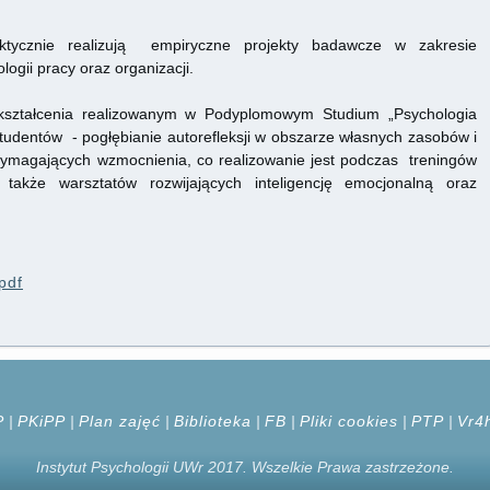
ktycznie realizują empiryczne projekty badawcze w zakresie
logii pracy oraz organizacji.
kształcenia realizowanym w Podyplomowym Studium „Psychologia
Studentów - pogłębianie autorefleksji w obszarze własnych zasobów i
ymagających wzmocnienia, co realizowanie jest podczas treningów
a także warsztatów rozwijających inteligencję emocjonalną oraz
pdf
P
|
PKiPP
|
Plan zajęć
|
Biblioteka
|
FB
|
Pliki cookies
|
PTP
|
Vr4
Instytut Psychologii UWr 2017. Wszelkie Prawa zastrzeżone.