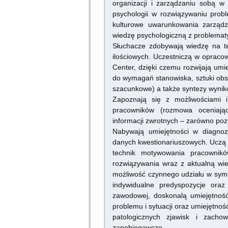
organizacji i zarządzaniu sobą w
psychologii w rozwiązywaniu prob
kulturowe uwarunkowania zarząd
wiedzę psychologiczną z problematy
Słuchacze zdobywają wiedzę na t
ilościowych. Uczestniczą w opraco
Center, dzięki czemu rozwijają u
do wymagań stanowiska, sztuki obse
szacunkowe) a także syntezy wyni
Zapoznają się z możliwościami i
pracowników (rozmowa oceniając
informacji zwrotnych – zarówno pozy
Nabywają umiejętności w diagnoz
danych kwestionariuszowych. Uczą 
technik motywowania pracownikó
rozwiązywania wraz z aktualną wie
możliwość czynnego udziału w symu
indywidualne predyspozycje oraz
zawodowej, doskonalą umiejętność
problemu i sytuacji oraz umiejętno
patologicznych zjawisk i zacho
zapobiegawcze.