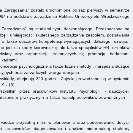
a Zarządzania” zostało uruchomione po raz pierwszy w semestrze
994 na podstawie zarządzenia Rektora Uniwersytetu Wrocławskiego
 Zarządzania” są studiami typu doskonalącego. Przeznaczone są
dzę i umiejętności skutecznego zarządzania zespołem, poznawania
ch a także obszarów kompetencji wymagających dalszego rozwoju.
jest dla kadry kierowniczej, ale także specjalistów HR, członków
światy oraz organizacji zajmujących się promocją, badaniami
 kadrami.
oncepcje psychologiczne a także liczne metody i narzędzia służące
yjnych oraz zarządczych w organizacjach.
i wykłady, obejmują 220 godzin. Zajęcia prowadzone są w systemie
 9 - 18).
zystkim przez pracowników Instytutu Psychologii - nauczycieli
iadczeniem praktycznym a także współpracowników zewnętrznych –
ci
ą wiedzę przydatną m.in. w planowaniu oraz podejmowaniu decyzji
i pracowników, diagnozowaniu i analizie nieformalnej struktury