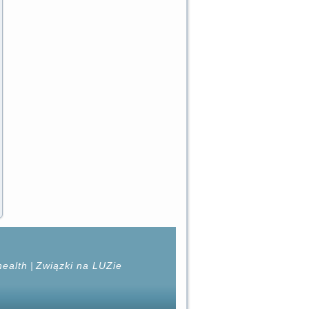
health
|
Związki na LUZie