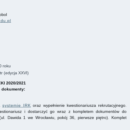
obol
du.pl
0 roku
r (edycja XXVI)
I 2020/2021
e dokumenty:
ja
systemie IRK
oraz wypełnienie kwestionariusza rekrutacyjnego.
estionariusz i dostarczyć go wraz z kompletem dokumentów do
i (ul. Dawida 1 we Wrocławiu, pokój 36, pierwsze piętro). Komplet