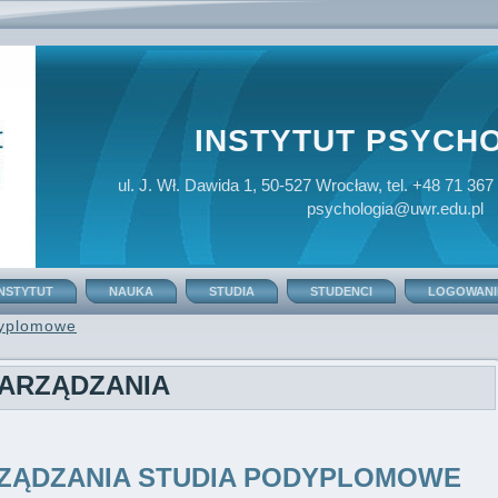
INSTYTUT PSYCHO
ul. J. Wł. Dawida 1, 50-527 Wrocław, tel. +48 71 367
psychologia@uwr.edu.pl
INSTYTUT
NAUKA
STUDIA
STUDENCI
LOGOWANI
dyplomowe
ARZĄDZANIA
ZĄDZANIA STUDIA PODYPLOMOWE