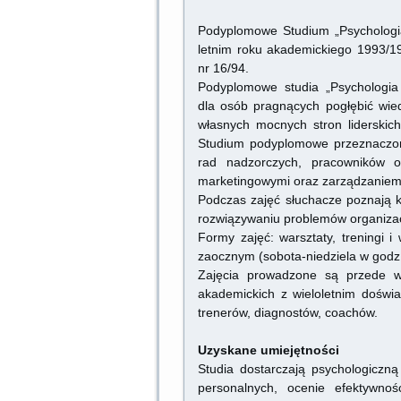
Podyplomowe Studium „Psychologi
letnim roku akademickiego 1993/1
nr 16/94.
Podyplomowe studia „Psychologia
dla osób pragnących pogłębić wie
własnych mocnych stron liderski
Studium podyplomowe przeznaczone 
rad nadzorczych, pracowników o
marketingowymi oraz zarządzaniem
Podczas zajęć słuchacze poznają k
rozwiązywaniu problemów organizac
Formy zajęć: warsztaty, treningi 
zaocznym (sobota-niedziela w godz.
Zajęcia prowadzone są przede ws
akademickich z wieloletnim dośw
trenerów, diagnostów, coachów.
Uzyskane umiejętnoś
Studia dostarczają psychologiczn
personalnych, ocenie efektywnośc