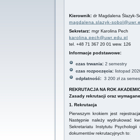
Kierownik:
dr Magdalena Ślazyk-S
magdalena.slazyk-sobol@uwr.e
Sekretarz:
mgr Karolina Pech
karolina.pech@uwr.edu.pl
tel. +48 71 367 20 01 wew. 126
Informacje podstawowe:
czas trwania:
2 semestry
czas rozpoczęcia:
listopad 202
odpłatność:
3 200 zł za semest
REKRUTACJA NA ROK AKADEMICK
Zasady rekrutacji oraz wymagan
1. Rekrutacja
Pierwszym krokiem jest rejestrac
Następnie należy wydrukować kw
Sekretariatu Instytutu Psychologi
dokumentów rekrutacyjnych to: